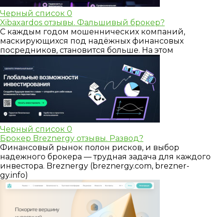
Черный список
0
Xibaxardos отзывы. Фальшивый брокер?
С каждым годом мошеннических компаний,
маскирующихся под надёжных финансовых
посредников, становится больше. На этом
Черный список
0
Брокер Breznergy отзывы. Развод?
Финансовый рынок полон рисков, и выбор
надежного брокера — трудная задача для каждого
инвестора. Breznergy (breznergy.com, brezner-
gy.info)