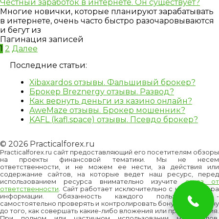
Честный заработок в интернете. Он существует?
Многие новички, которые планируют зарабатывать
в интернете, очень часто быстро разочаровываются
и бегут из
Пагинация записей
1
2
Далее
Последние статьи:
Xibaxardos отзывы. Фальшивый брокер?
Брокер Breznergy отзывы. Развод?
Как вернуть деньги из казино онлайн?
AweMaze отзывы. Брокер мошенник?
KAFL (kafl.space) отзывы. Псевдо брокер?
© 2026 Practicalforex.ru
Practicalforex.ru сайт предоставляющий его посетителям обзоры
на проекты финансовой тематики. Мы не несем
ответственности, и не можем ее нести, за действия или
содержание сайтов, на которые ведет наш ресурс, перед
использованием ресурса внимательно изучите
отказ о
ответственности
. Сайт работает исключительно с целью сбора
информации. Обязанность каждого пользователя -
самостоятельно проверять и контролировать бонусы и/или цену
до того, как совершать какие-либо вложения или приобретения.
При полном или частичном использовании материалов,