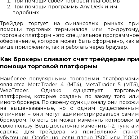
При помощи своей торговой платформы.
При помощи программы Any Desk и им
подобных.
Трейдер торгует на финансовых рынках при
помощи торговых терминалов или по-другому,
торговых платформ – это специальное программное
обеспечение, которое может быть оформлено, как в
виде приложения, так и работать через браузер.
Как брокеры сливают счет трейдерам при
помощи торговой платформы
Наиболее популярными торговыми платформами
являются MetaTrader 4 (MT4), MetaTrader 5 (MT5),
WebTrader. Однако существует торговые
платформы, которые созданы по заказу того или
иного брокера. По своему функционалу они похожи
на вышеназванные, но с одним существенным
отличием – они могут администрироваться самим
брокером. То есть он может изменять котировки в
свою пользу. Ведь достаточно изменить 1-2 пункта и
сделка для трейдера из прибыльной станет
убыточной. Особенно, если плечо 1:500 или 1:1000.