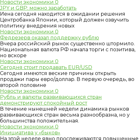
Новости экономики
0
JPY и GBP: можно заработать
Иена сегодня находится в ожидании решения
Центробанка Японии, который должен озвучить
политику внедрения новых
Новости экономики
0
Федрезерв оказал поддержку рублю
Вчера российский рынок существенно штормило.
Национальная валюта РФ начала торги с позитива,
но вскоре
Новости экономики
0
Сегодня стоит продавать EUR/USD
Сегодня имеются веские причины открыть
продажи пары евро/доллар. В первую очередь, во
второй половине
Новости экономики
0
Рубль и валюты развивающихся стран
демонстрируют спокойный рост
В течение нынешней недели динамика рынков
развивающихся стран весьма разнообразна, но у
большинства положительная.
Новости экономики
0
Инициатива у «быков»
На этой неделе явно прослеживаются повышенные