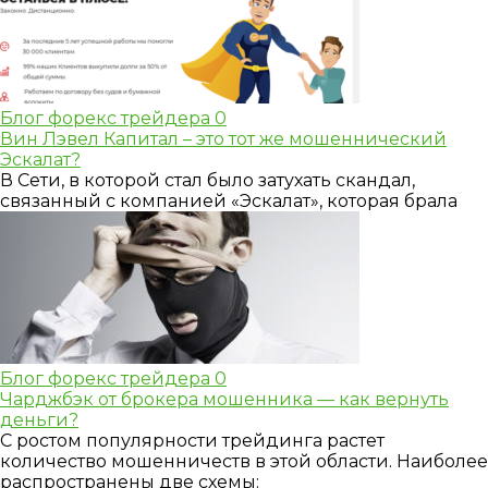
Блог форекс трейдера
0
Вин Лэвел Капитал – это тот же мошеннический
Эскалат?
В Сети, в которой стал было затухать скандал,
связанный с компанией «Эскалат», которая брала
Блог форекс трейдера
0
Чарджбэк от брокера мошенника — как вернуть
деньги?
С ростом популярности трейдинга растет
количество мошенничеств в этой области. Наиболее
распространены две схемы: