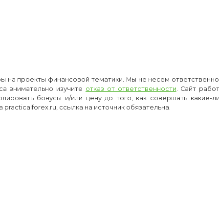
оры на проекты финансовой тематики. Мы не несем ответственнос
са внимательно изучите
отказ от ответственности
. Сайт рабо
олировать бонусы и/или цену до того, как совершать какие-
racticalforex.ru, ссылка на источник обязательна.