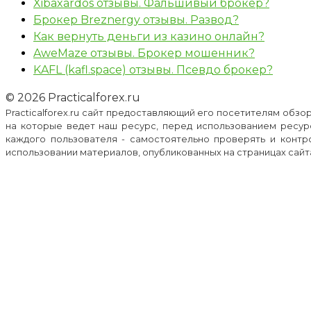
Xibaxardos отзывы. Фальшивый брокер?
Брокер Breznergy отзывы. Развод?
Как вернуть деньги из казино онлайн?
AweMaze отзывы. Брокер мошенник?
KAFL (kafl.space) отзывы. Псевдо брокер?
© 2026 Practicalforex.ru
Practicalforex.ru сайт предоставляющий его посетителям обз
на которые ведет наш ресурс, перед использованием ресур
каждого пользователя - самостоятельно проверять и контр
использовании материалов, опубликованных на страницах сайта p