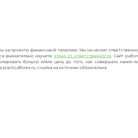
оры на проекты финансовой тематики. Мы не несем ответственнос
са внимательно изучите
отказ от ответственности
. Сайт рабо
олировать бонусы и/или цену до того, как совершать какие-
racticalforex.ru, ссылка на источник обязательна.