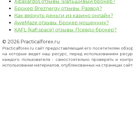
Xibaxardos отзывы. Фальшивый брокер?
Брокер Breznergy отзывы. Развод?
Как вернуть деньги из казино онлайн?
AweMaze отзывы. Брокер мошенник?
KAFL (kafl.space) отзывы. Псевдо брокер?
© 2026 Practicalforex.ru
Practicalforex.ru сайт предоставляющий его посетителям обз
на которые ведет наш ресурс, перед использованием ресур
каждого пользователя - самостоятельно проверять и контр
использовании материалов, опубликованных на страницах сайта p