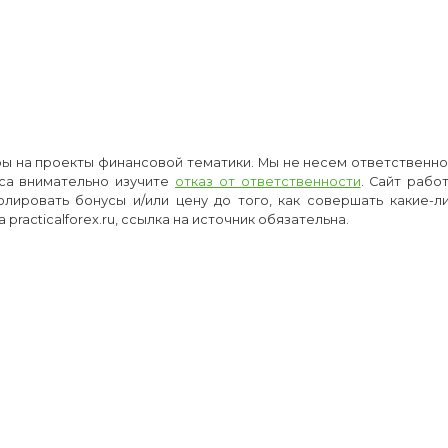
оры на проекты финансовой тематики. Мы не несем ответственнос
са внимательно изучите
отказ от ответственности
. Сайт рабо
олировать бонусы и/или цену до того, как совершать какие-
racticalforex.ru, ссылка на источник обязательна.