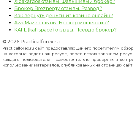
Xibaxardos отзывы. Фальшивый брокер?
Брокер Breznergy отзывы. Развод?
Как вернуть деньги из казино онлайн?
AweMaze отзывы. Брокер мошенник?
KAFL (kafl.space) отзывы. Псевдо брокер?
© 2026 Practicalforex.ru
Practicalforex.ru сайт предоставляющий его посетителям обз
на которые ведет наш ресурс, перед использованием ресур
каждого пользователя - самостоятельно проверять и контр
использовании материалов, опубликованных на страницах сайта p