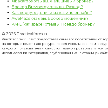
Xibaxardos отзывы. Фальшивый брокер?
Брокер Breznergy отзывы. Развод?
Как вернуть деньги из казино онлайн?
AweMaze отзывы. Брокер мошенник?
KAFL (kafl.space) отзывы. Псевдо брокер?
© 2026 Practicalforex.ru
Practicalforex.ru сайт предоставляющий его посетителям обз
на которые ведет наш ресурс, перед использованием ресур
каждого пользователя - самостоятельно проверять и контр
использовании материалов, опубликованных на страницах сайта p