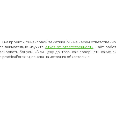
оры на проекты финансовой тематики. Мы не несем ответственнос
са внимательно изучите
отказ от ответственности
. Сайт рабо
олировать бонусы и/или цену до того, как совершать какие-
racticalforex.ru, ссылка на источник обязательна.