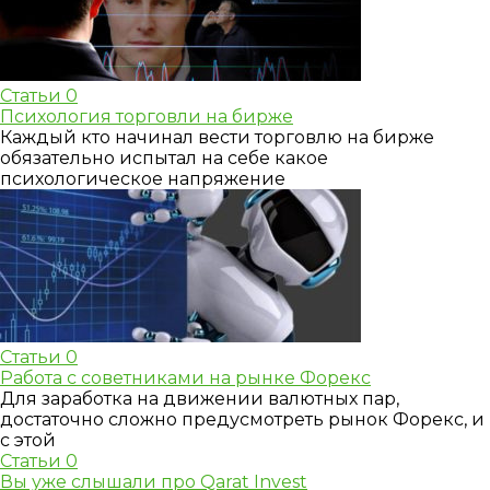
Статьи
0
Психология торговли на бирже
Каждый кто начинал вести торговлю на бирже
обязательно испытал на себе какое
психологическое напряжение
Статьи
0
Работа с советниками на рынке Форекс
Для заработка на движении валютных пар,
достаточно сложно предусмотреть рынок Форекс, и
с этой
Статьи
0
Вы уже слышали про Qarat Invest