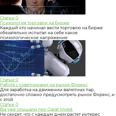
Статьи
0
Психология торговли на бирже
Каждый кто начинал вести торговлю на бирже
обязательно испытал на себе какое
психологическое напряжение
Статьи
0
Работа с советниками на рынке Форекс
Для заработка на движении валютных пар,
достаточно сложно предусмотреть рынок Форекс, и
с этой
Статьи
0
Вы уже слышали про Qarat Invest
Не секрет, что с каждым днем растет интерес