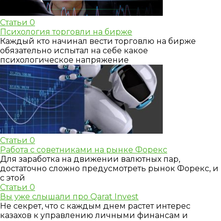
Статьи
0
Психология торговли на бирже
Каждый кто начинал вести торговлю на бирже
обязательно испытал на себе какое
психологическое напряжение
Статьи
0
Работа с советниками на рынке Форекс
Для заработка на движении валютных пар,
достаточно сложно предусмотреть рынок Форекс, и
с этой
Статьи
0
Вы уже слышали про Qarat Invest
Не секрет, что с каждым днем растет интерес
казахов к управлению личными финансам и