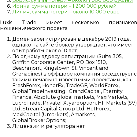
Борис, сумма потери – около 1 000 000 рублей
Ирина, сумма потери – 1 200 000 рублей
Лилия, сумма потери – около 10 000 евро
Luxis Trade имеет несколько признаков
мошеннического проекта:
Домен зарегистрирован в декабре 2019 года,
однако на сайте брокер утверждает, что имеет
опыт работы около 10 лет;
По одному адресу регистрации (Suite 305,
Griffith Corporate Center, PO Box 1510,
Beachmont, Kingstown, St. Vincent and
Grenadines) в оффшоре компания соседствует с
такими печально известными проектами, как
FreshForex, HonorFx, TradeGF, WorldForex,
GlobalTradeInvesting, GrandCapital, Eternity
Finance, Absolute global markets, MaxiMarkets,
LucroTrade, PrivateFX, yardoption, HF Markets (SV)
Ltd, StreamCapital Group Ltd, HotForex,
MaxiCapital (Umarkets), Amarkets,
GlobalBrokerOptions;
Лицензии и регулятора нет.