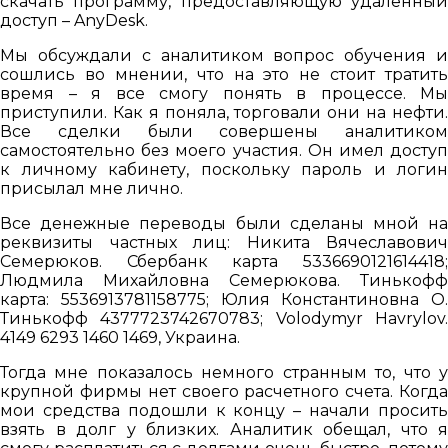
скачать программу, предоставляющую удаленный
доступ – AnyDesk.
Мы обсуждали с аналитиком вопрос обучения и
сошлись во мнении, что на это не стоит тратить
время – я все смогу понять в процессе. Мы
приступили. Как я поняла, торговали они на нефти.
Все сделки были совершены аналитиком
самостоятельно без моего участия. Он имел доступ
к личному кабинету, поскольку пароль и логин
присылал мне лично.
Все денежные переводы были сделаны мной на
реквизиты частных лиц: Никита Вячеславович
Семерюков. Сбербанк карта 5336690121614418;
Людмила Михайловна Семерюкова. Тинькофф
карта: 5536913781158775; Юлия Константиновна О.
Тинькофф 4377723742670783; Volodymyr Havrylov.
4149 6293 1460 1469, Украина.
Тогда мне показалось немного странным то, что у
крупной фирмы нет своего расчетного счета. Когда
мои средства подошли к концу – начали просить
взять в долг у близких. Аналитик обещал, что я