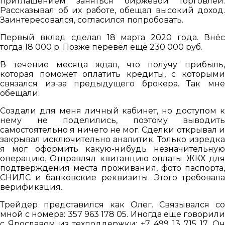
приглашением заняться биржевой торговлей.
Рассказывал об их работе, обещал высокий доход.
Заинтересовался, согласился попробовать.
Первый вклад сделал 18 марта 2020 года. Внёс
тогда 18 000 р. Позже перевёл ещё 230 000 руб.
В течение месяца ждал, что получу прибыль,
которая поможет оплатить кредиты, с которыми
связался из-за предыдущего брокера. Так мне
обещали.
Создали для меня личный кабинет, но доступом к
нему не поделились, поэтому выводить
самостоятельно я ничего не мог. Сделки открывал и
закрывал исключительно аналитик. Только изредка
я мог оформить какую-нибудь незначительную
операцию. Отправлял квитанцию оплаты ЖКХ для
подтверждения места проживания, фото паспорта,
СНИЛС и банковские реквизиты. Этого требовала
верификация.
Трейдер представился как Олег. Связывался со
мной с номера: 357 963 178 05. Иногда еще говорили
с Ярославом из техподдержки: +7 499 13 715 17. Он