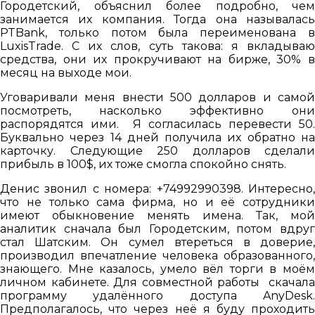
Городетский, объяснил более подробно, чем
занимается их компания. Тогда она называлась
PTBank, только потом была переименована в
LuxisTrade. С их слов, суть такова: я вкладываю
средства, они их прокручивают на бирже, 30% в
месяц на выходе мои.
Уговаривали меня внести 500 долларов и самой
посмотреть, насколько эффективно они
распорядятся ими. Я согласилась перевести 50.
Буквально через 14 дней получила их обратно на
карточку. Следующие 250 долларов сделали
прибыль в 100$, их тоже смогла спокойно снять.
Денис звонил с номера: +74992990398. Интересно,
что не только сама фирма, но и её сотрудники
имеют обыкновение менять имена. Так, мой
аналитик сначала был Городетским, потом вдруг
стал Шатским. Он сумел втереться в доверие,
производил впечатление человека образованного,
знающего. Мне казалось, умело вёл торги в моём
личном кабинете. Для совместной работы скачала
программу удалённого доступа AnyDesk.
Предполагалось, что через неё я буду проходить