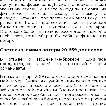
что личный кабинет не заблокирован, поэтому
доступ к платформе есть. До сих пор периодически
звонят из компании. Как-то выходили на связь из
финансового отдела, сказали, что помогут с
выводом. Уточняли про претензии к аналитику. Всё
разъяснил. Потом предложили зарегистрировать
биткоин-кошелёк и зачислить 500 долларов.
Следовало более тщательно рассмотреть отзывы о
Luxis Trade, тогда уберёг бы себя от финансовых
потерь.
Светлана, сумма потери 20 659 долларов
В отзыве о мошеннике-брокере LuxisTrade
предупреждаю людей: не позволяйте себя
обманывать!
В начале января 2019 года махинаторы сами нашли
мой номер. Думаю, я случайно кликнула по ссылке
на их ресурс и «засветилась» там. С того момента
забыла о спокойной жизни. Звонки продолжались
неделю, менеджер Анастасия много рассказывала о
способе заработка на бирже, насколько это просто и
выгодно. Затем к ней подключился Денис