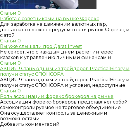
Статьи
0
Работа с советниками на рынке Форекс
Для заработка на движении валютных пар,
достаточно сложно предусмотреть рынок Форекс, и
с этой
Статьи
0
Вы уже слышали про Qarat Invest
Не секрет, что с каждым днем растет интерес
казахов к управлению личными финансам и
Статьи
0
АКЦИЯ ! Стань одним из трейдеров PracticalBinary и
получи статус СПОНСОРА
АКЦИЯ ! Стань одним из трейдеров PracticalBinary и
получи статус СПОНСОРА и условия, недоступные
Статьи
0
Роль ассоциации форекс брокеров на рынке
Ассоциация форекс-брокеров представляет собой
самоконтролируемое не торговое объединение.
Она осуществляет контроль за денежными
возможностями
Добавить комментарий