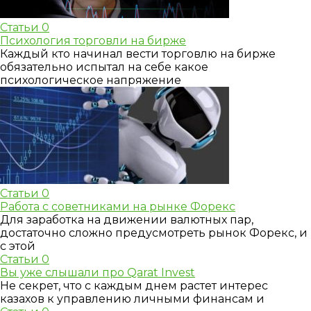
Статьи
0
Психология торговли на бирже
Каждый кто начинал вести торговлю на бирже
обязательно испытал на себе какое
психологическое напряжение
Статьи
0
Работа с советниками на рынке Форекс
Для заработка на движении валютных пар,
достаточно сложно предусмотреть рынок Форекс, и
с этой
Статьи
0
Вы уже слышали про Qarat Invest
Не секрет, что с каждым днем растет интерес
казахов к управлению личными финансам и