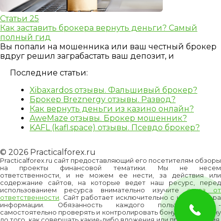
Статьи
25
Как заставить брокера вернуть деньги? Самый
полный гид
Вы попали на мошенника или ваш честный брокер
вдруг решил заграбастать ваш депозит, и
Последние статьи:
Xibaxardos отзывы. Фальшивый брокер?
Брокер Breznergy отзывы. Развод?
Как вернуть деньги из казино онлайн?
AweMaze отзывы. Брокер мошенник?
KAFL (kafl.space) отзывы. Псевдо брокер?
© 2026 Practicalforex.ru
Practicalforex.ru сайт предоставляющий его посетителям обзоры
на проекты финансовой тематики. Мы не несем
ответственности, и не можем ее нести, за действия или
содержание сайтов, на которые ведет наш ресурс, перед
использованием ресурса внимательно изучите
отказ о
ответственности
. Сайт работает исключительно с целью сбора
информации. Обязанность каждого пользователя -
самостоятельно проверять и контролировать бонусы и/или цену
до того, как совершать какие-либо вложения или приобретения.