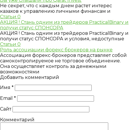
Вы уже слышали про Qarat Invest
Не секрет, что с каждым днем растет интерес
казахов к управлению личными финансам и
Статьи
0
АКЦИЯ ! Стань одним из трейдеров PracticalBinary и
получи статус СПОНСОРА
АКЦИЯ ! Стань одним из трейдеров PracticalBinary и
получи статус СПОНСОРА и условия, недоступные
Статьи
0
Роль ассоциации форекс брокеров на рынке
Ассоциация форекс-брокеров представляет собой
самоконтролируемое не торговое объединение.
Она осуществляет контроль за денежными
возможностями
Добавить комментарий
Имя
*
Email
*
Сайт
Комментарий