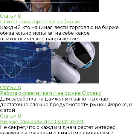
Статьи
0
Психология торговли на бирже
Каждый кто начинал вести торговлю на бирже
обязательно испытал на себе какое
психологическое напряжение
Статьи
0
Работа с советниками на рынке Форекс
Для заработка на движении валютных пар,
достаточно сложно предусмотреть рынок Форекс, и
с этой
Статьи
0
Вы уже слышали про Qarat Invest
Не секрет, что с каждым днем растет интерес
казахов к управлению личными финансам и