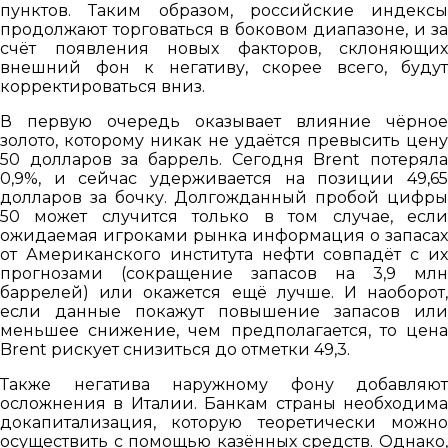
пунктов. Таким образом, российские индексы
продолжают торговаться в боковом диапазоне, и за
счёт появления новых факторов, склоняющих
внешний фон к негативу, скорее всего, будут
корректироваться вниз.
В первую очередь оказывает влияние чёрное
золото, которому никак не удаётся превысить цену
50 долларов за баррель. Сегодня Brent потеряла
0,9%, и сейчас удерживается на позиции 49,65
долларов за бочку. Долгожданный пробой цифры
50 может случится только в том случае, если
ожидаемая игроками рынка информация о запасах
от Американского института нефти совпадёт с их
прогнозами (сокращение запасов на 3,9 млн
баррелей) или окажется ещё лучше. И наоборот,
если данные покажут повышение запасов или
меньшее снижение, чем предполагается, то цена
Brent рискует снизиться до отметки 49,3.
Также негатива наружному фону добавляют
осложнения в Италии. Банкам страны необходима
докапитализация, которую теоретически можно
осуществить с помощью казённых средств. Однако,