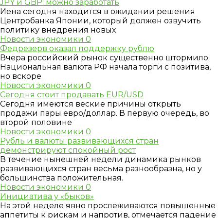
JPY и GBP: можно заработать
Иена сегодня находится в ожидании решения
Центробанка Японии, который должен озвучить
политику внедрения новых
Новости экономики
0
Федрезерв оказал поддержку рублю
Вчера российский рынок существенно штормило.
Национальная валюта РФ начала торги с позитива,
но вскоре
Новости экономики
0
Сегодня стоит продавать EUR/USD
Сегодня имеются веские причины открыть
продажи пары евро/доллар. В первую очередь, во
второй половине
Новости экономики
0
Рубль и валюты развивающихся стран
демонстрируют спокойный рост
В течение нынешней недели динамика рынков
развивающихся стран весьма разнообразна, но у
большинства положительная.
Новости экономики
0
Инициатива у «быков»
На этой неделе явно прослеживаются повышенные
аппетиты к рискам и напротив, отмечается падение