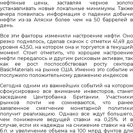
нефтяные цены, заставляя черное золото
устанавливать новые локальные минимумы. Также
вчера появилась информация о падении добычи
нефти из-за Аляски более чем на 50 баррелей в
день.
Все эти факторы изменили настроение нефти. Оно
резко поднялось, сделав скачок с отметки 41,49 до
уровня 43,50, на котором она и торгуется в текущий
момент. Стоит отметить, что хорошее настроение
нефти передалось и другим рисковым активам, так
как ее рост поспособствовал росту сектора
BasicMaterials на рынке США. Именно это событие и
послужило положительному движению индексов.
Сегодня одним из важнейших событий на котором
сфокусировано все внимание инвесторов, станет
заседание Центробанка Британии. Участники
рынков почти не сомневаются, что ранее
заявленное смягчение монетарной политики
получит реализацию. Однако все ждут большего,
чем понижение ведущей ставки на 0,25%. И в
случае, если их надежды на снижение ставки на 40
б.п. и увеличение объема на 100 млрд фунтов для