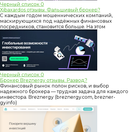
Черный список
0
Xibaxardos отзывы. Фальшивый брокер?
С каждым годом мошеннических компаний,
маскирующихся под надёжных финансовых
посредников, становится больше. На этом
Черный список
0
Брокер Breznergy отзывы. Развод?
Финансовый рынок полон рисков, и выбор
надежного брокера — трудная задача для каждого
инвестора. Breznergy (breznergy.com, brezner-
gy.info)