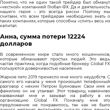
Понятно, что не один такой трейдер был обманут
«честной» компанией Глобал-ФХ. Да и деятельность
нашего героя – это всегда риски. Поэтому мы
считаем, что всем трейдерам необходимо знать о
таких компаниях, которые способны «слить» весь их
капитал.
Анна, сумма потери 12224
долларов
В современном мире стало много мошенников,
которые обманывают простых людей. Это ведь
частая практика, когда подобные брокеру Global FX
пользуются доверчивостью населения.
Жаркое лето 2019 принесло мне много неудобств. С
самого его начала у меня произошёл телефонный
разговор с неким Петром Буяновым. Свои имя и
фамилию он не утаивал. Этот товарищ навязчиво
названивал мне и зазывал на работу в их
организацию Global FX. Поначалу мне это
предложение не понравилось, так как не было
дикого желания вкладывать куда-то свои деньги,