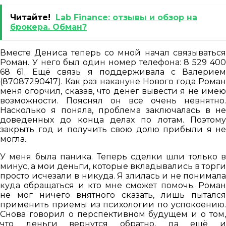
Читайте!
Lab Finance: отзывы и обзор на
брокера. Обман?
Вместе Дениса теперь со мной начал связываться
Роман. У него был один номер телефона: 8 529 400
68 61. Ещё связь я поддерживала с Валерием
(87087290417). Как раз накануне Нового года Роман
меня огорчил, сказав, что денег вывести я не имею
возможности. Пояснял он все очень невнятно.
Насколько я поняла, проблема заключалась в не
доведенных до конца делах по лотам. Поэтому
закрыть год и получить свою долю прибыли я не
могла.
У меня была паника. Теперь сделки шли только в
минус, а мои деньги, которые вкладывались в торги
просто исчезали в никуда. Я злилась и не понимала
куда обращаться и кто мне сможет помочь. Роман
не мог ничего внятного сказать, лишь пытался
применить приемы из психологии по успокоению.
Снова говорил о перспективном будущем и о том,
что деньги вернутся обратно, да ещё и