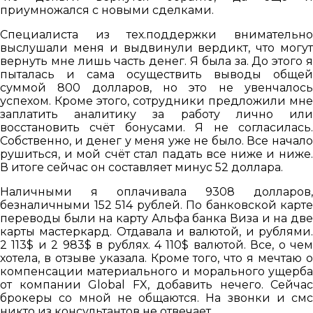
приумножался с новыми сделками.
Специалиста из тех.поддержки внимательно
выслушали меня и выдвинули вердикт, что могут
вернуть мне лишь часть денег. Я была за. До этого я
пыталась и сама осуществить выводы общей
суммой 800 долларов, но это не увенчалось
успехом. Кроме этого, сотрудники предложили мне
заплатить аналитику за работу лично или
восстановить счёт бонусами. Я не согласилась.
Собственно, и денег у меня уже не было. Все начало
рушиться, и мой счёт стал падать все ниже и ниже.
В итоге сейчас он составляет минус 52 доллара.
Наличными я оплачивала 9308 долларов,
безналичными 152 514 рублей. По банковской карте
переводы были на карту Альфа банка Виза и на две
карты мастеркард. Отдавала и валютой, и рублями.
2 113$ и 2 983$ в рублях. 4 110$ валютой. Все, о чем
хотела, в отзыве указала. Кроме того, что я мечтаю о
компенсации материального и морального ущерба
от компании Global FX, добавить нечего. Сейчас
брокеры со мной не общаются. На звонки и смс
никто из консультантов не отвечает.