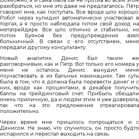
Возможно, я и сама была бы не против во всем этом
разобраться, но мне это даже не предлагалось. Пётр
говорил мне, как поступать. Все вроде шло хорошо.
Робот через купидил автоматически участвовал в
торгах, а я просто наблюдала потом свой доход на
метатрейдере. Все шло отлично и стабильно, но
потом Буянов без предупреждения взял
больничный. В связи с его отсутствием, меня
передали другому консультанту.
Новый аналитик Денис был таким же
разговорчивым, как и Пётр. Вот только его номера у
меня не осталось. Денис вынудил меня
поучаствовать в их бальных махинациях. Там суть
была в том, что я должна была перевести денег и с
них, вроде как процентами, в декабре получить
баллы на трейдинговый счёт. Прибыль обещали
очень приличную, да и людям этим я уже доверяла,
так что на это предложение отреагировала
положительно.
Через время мне пришлось попрощаться и с
Денисом. Не знаю, что случилось, он просто будто
испарился и перестал выходить на связь.