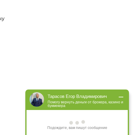
чу
Тарасов Егор Владимирович
Помогу вернуть деньги от брокера, казино и
букмекера
Подождите, вам пишут сообщение