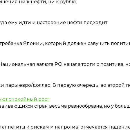
шения ни к нефти, ни к рублю,
уда ему идти и настроение нефти подходит
тробанка Японии, который должен озвучить полити
ациональная валюта РФ начала торги с позитива, н
 пары евро/доллар. В первую очередь, во второй 
уют спокойный рост
ивающихся стран весьма разнообразна, но у боль
аппетиты к рискам и напротив, отмечается падени