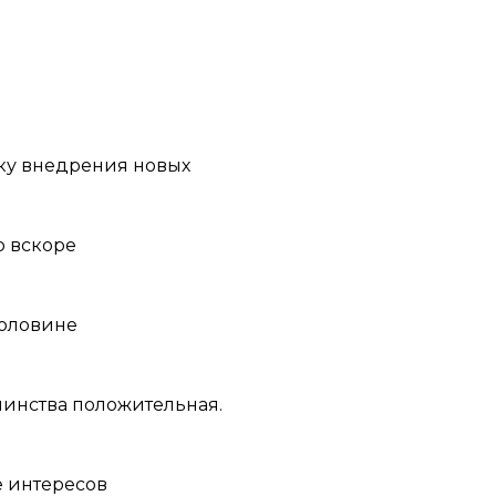
ку внедрения новых
о вскоре
половине
шинства положительная.
е интересов