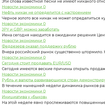
Эти слова известной песни не имеют никакого отно
Новости экономики
0
Нефть никак не определится с настроением
Черное золото все никак не может определиться к
Новости экономики
0
JPY и GBP: можно заработать
Иена сегодня находится в ожидании решения Цен
Новости экономики
0
Федрезерв оказал поддержку рублю
Вчера российский рынок существенно штормило. Н
Новости экономики
0
Сегодня стоит продавать EUR/USD
Сегодня имеются веские причины открыть продажи
Новости экономики
0
Рубль и валюты развивающихся стран демонстрир
В течение нынешней недели динамика рынков разв
Новости экономики
0
Инициатива у «быков»
На этой неделе явно прослеживаются повышенные 