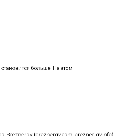
тановится больше. На этом
Breznergy (breznergy.com, brezner-gy.info)