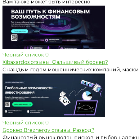
Вам также может быть интересно
Черный список
0
Xibaxardos отзывы. Фальшивый брокер?
С каждым годом мошеннических компаний, маскир
Черный список
0
Брокер Breznergy отзывы. Развод?
Финансовый рынок полон рисков, и выбор надежного