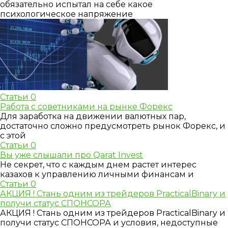
обязательно испытал на себе какое
психологическое напряжение
Статьи
0
Работа с советниками на рынке Форекс
Для заработка на движении валютных пар,
достаточно сложно предусмотреть рынок Форекс, и
с этой
Статьи
0
Вы уже слышали про Qarat Invest
Не секрет, что с каждым днем растет интерес
казахов к управлению личными финансам и
Статьи
0
АКЦИЯ ! Стань одним из трейдеров PracticalBinary и
получи статус СПОНСОРА
АКЦИЯ ! Стань одним из трейдеров PracticalBinary и
получи статус СПОНСОРА и условия, недоступные