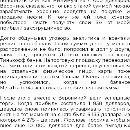
пополнить счет как минимум на 4 000 долларов.
Вероника сказала, что только с такой суммой можно
зарабатывать хорошие средства на покупке и
продаже нефти. К тому же ей тоже хочется
побыстрее начать получать свои 5% от моей
прибыли за сотрудничество.
Долго обдумывал уговоры аналитика и все-таки
решил попробовать. Такой суммы денег у меня в
распоряжении не было, попросил в долг у друга,
занял под проценты. Деньги положил на карту
Тинькофф банка. На торговую площадку переводил
частями, при этом каждый перевод осуществлялся
на отдельное физическое лицо, карты тоже
принадлежали разным банкам. Очень переживал,
но успокоился, когда на балансе
MetaTrader4высветилась перечисленная сумма.
После этого вместе с Вероникой вели успешные
торги. Когда прибыль составила 1 858 долларов,
девушка снова принялась уговаривать пополнить
счет. На тот момент на счете было 6 133 доллара, из
которых 4 275 – депозит. Фролова просила, чтобы я
внес еще 10 000 долларов для более выгодных