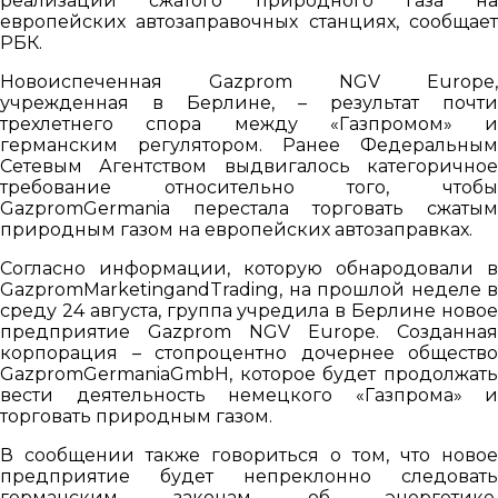
реализации сжатого природного газа на
европейских автозаправочных станциях, сообщает
РБК.
Новоиспеченная Gazprom NGV Europе,
учрежденная в Берлине, – результат почти
трехлетнего спора между «Газпромом» и
германским регулятором. Ранее Федеральным
Сетевым Агентством выдвигалось категоричное
требование относительно того, чтобы
GazpromGermania перестала торговать сжатым
природным газом на европейских автозаправках.
Согласно информации, которую обнародовали в
GazpromMarketingandTrading, на прошлой неделе в
среду 24 августа, группа учредила в Берлине новое
предприятие Gazprom NGV Europe. Созданная
корпорация – стопроцентно дочернее общество
GazpromGermaniaGmbH, которое будет продолжать
вести деятельность немецкого «Газпрома» и
торговать природным газом.
В сообщении также говориться о том, что новое
предприятие будет непреклонно следовать
германским законам об энергетике,