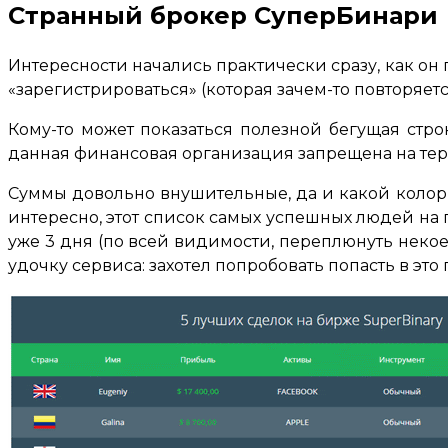
Странный брокер СуперБинари
Интересности начались практически сразу, как он
«зарегистрироваться» (которая зачем-то повторяе
Кому-то может показаться полезной бегущая строк
данная финансовая организация запрещена на терри
Суммы довольно внушительные, да и какой колорит
интересно, этот список самых успешных людей на
уже 3 дня (по всей видимости, переплюнуть некоег
удочку сервиса: захотел попробовать попасть в это