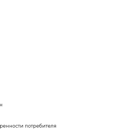
н
еренности потребителя