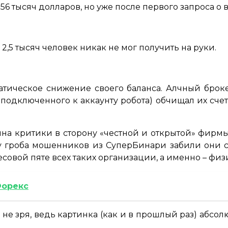
в 56 тысяч долларов, но уже после первого запроса 
2,5 тысяч человек никак не мог получить на руки.
атическое снижение своего баланса. Алчный броке
подключенного к аккаунту робота) обчищал их счет
лна критики в сторону «честной и открытой» фирмы
 гроба мошенников из СуперБинари забили они 
лесовой пяте всех таких организации, а именно – ф
Форекс
 зря, ведь картинка (как и в прошлый раз) абсолют