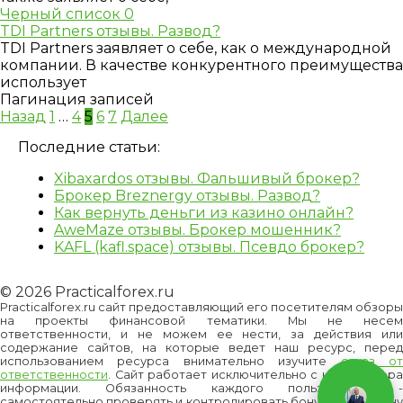
Черный список
0
TDI Partners отзывы. Развод?
TDI Partners заявляет о себе, как о международной
компании. В качестве конкурентного преимущества
использует
Пагинация записей
Назад
1
…
4
5
6
7
Далее
Последние статьи:
Xibaxardos отзывы. Фальшивый брокер?
Брокер Breznergy отзывы. Развод?
Как вернуть деньги из казино онлайн?
AweMaze отзывы. Брокер мошенник?
KAFL (kafl.space) отзывы. Псевдо брокер?
© 2026 Practicalforex.ru
Practicalforex.ru сайт предоставляющий его посетителям обзоры
на проекты финансовой тематики. Мы не несем
ответственности, и не можем ее нести, за действия или
содержание сайтов, на которые ведет наш ресурс, перед
использованием ресурса внимательно изучите
отказ о
ответственности
. Сайт работает исключительно с целью сбора
информации. Обязанность каждого пользователя -
самостоятельно проверять и контролировать бонусы и/или цену