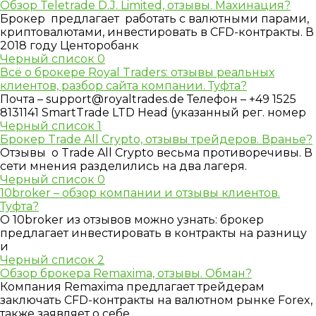
Обзор Teletrade D.J. Limited, отзывы. Махинация?
Брокер предлагает работать с валютными парами,
криптовалютами, инвестировать в CFD-контракты. В
2018 году Центоробанк
Черный список
0
Всё о брокере Royal Traders: отзывы реальных
клиентов, разбор сайта компании. Туфта?
Почта –
support@royaltrades.de
Телефон – +49 1525
8131141 SmartTrade LTD Head (указанный рег. номер
Черный список
1
Брокер Trade All Crypto, отзывы трейдеров. Вранье?
Отзывы о Trade All Crypto весьма противоречивы. В
сети мнения разделились на два лагеря.
Черный список
0
10broker – обзор компании и отзывы клиентов.
Туфта?
О 10broker из отзывов можно узнать: брокер
предлагает инвестировать в контракты на разницу
и
Черный список
2
Обзор брокера Remaxima, отзывы. Обман?
Компания Remaxima предлагает трейдерам
заключать CFD-контракты на валютном рынке Forex,
также заявляет о себе,