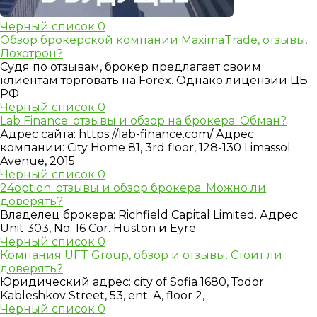
Черный список
0
Обзор брокерской компании MaximaTrade, отзывы.
Лохотрон?
Судя по отзывам, брокер предлагает своим
клиентам торговать на Forex. Однако лицензии ЦБ
РФ
Черный список
0
Lab Finance: отзывы и обзор на брокера. Обман?
Адрес сайта: https://lab-finance.com/ Адрес
компании: City Home 81, 3rd floor, 128-130 Limassol
Avenue, 2015
Черный список
0
24option: отзывы и обзор брокера. Можно ли
доверять?
Владелец брокера: Richfield Capital Limited. Адрес:
Unit 303, No. 16 Cor. Huston и Eyre
Черный список
0
Компания UFT Group, обзор и отзывы. Стоит ли
доверять?
Юридический адрес: city of Sоfia 1680, Тоdоr
Kableshkov Street, 53, еnt. А, flооr 2,
Черный список
0